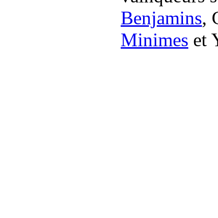
Benjamins
, 
Minimes
et 