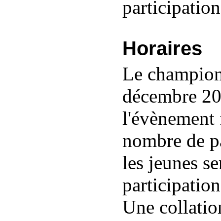
participatio
Horaires
Le championn
décembre 201
l'évènement 
nombre de pa
les jeunes s
participatio
Une collatio